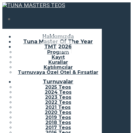
Hakkımızda
Tuna Master Of The Year
TMT 2026
Türkçe
English
Program
Kayıt
Kurallar
Katılımcılar
Turnuvaya Özel Otel & Fırsatlar
Turnuvalar
2025 Teos
2024 Teos
2023 Teos
2022 Teos
2021 Teos
2020 Teos
2019 Teos
2018 Teos
2017 Teos
2016 Teos