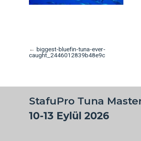
←
biggest-bluefin-tuna-ever-
caught_2446012839b48e9c
StafuPro Tuna Maste
10-13 Eylül 2026