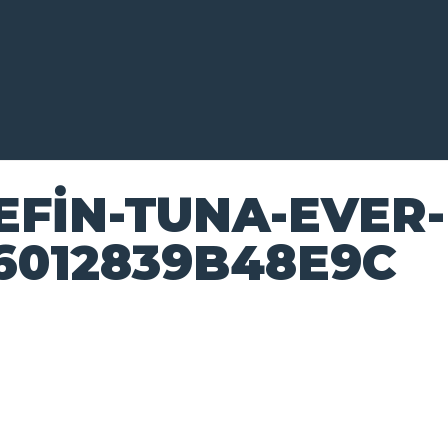
Hakkımızda
Tuna Master Of The Year
TMT 2026
EFIN-TUNA-EVER-
Program
6012839B48E9C
Kayıt
Kurallar
Katılımcılar
Turnuvaya Özel Otel
& Fırsatlar
Turnuvalar