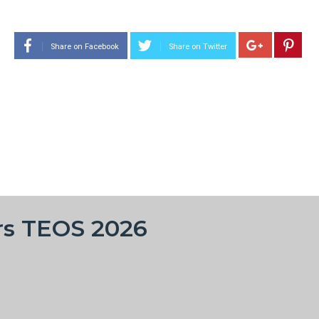
2025 Teos
Share on Facebook
Share on Twitter
2024 Teos
2023 Teos
2022 Teos
2021 Teos
2020 Teos
2019 Teos
2018 Teos
rs TEOS 2026
2017 Teos
2016 Teos
Tuna Masters Alaçatı